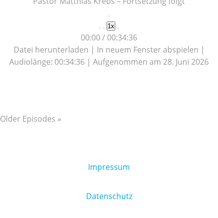
Pastor Matthias Krebs – Fortsetzung folgt
Play
1x
Episode
00:00
/
00:34:36
Datei herunterladen
|
In neuem Fenster abspielen
|
Audiolänge: 00:34:36
|
Aufgenommen am 28. Juni 2026
Older Episodes »
Impressum
Datenschutz