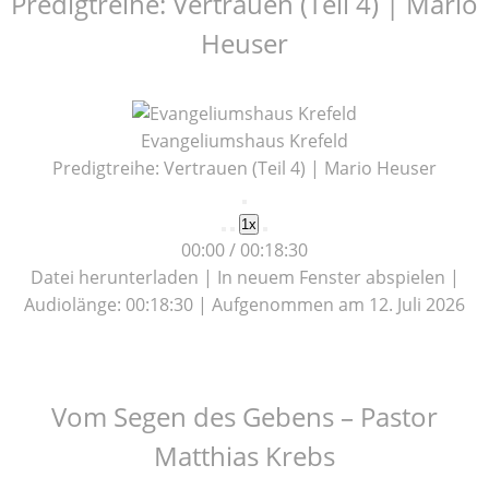
Predigtreihe: Vertrauen (Teil 4) | Mario
Heuser
Evangeliumshaus Krefeld
Predigtreihe: Vertrauen (Teil 4) | Mario Heuser
Play
1x
Episode
00:00
/
00:18:30
Datei herunterladen
|
In neuem Fenster abspielen
|
Audiolänge: 00:18:30
|
Aufgenommen am 12. Juli 2026
Vom Segen des Gebens – Pastor
Matthias Krebs