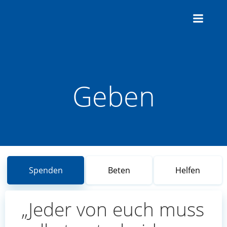
Zum
Inhalt
springen
Geben
Spenden
Beten
Helfen
„Jeder von euch muss